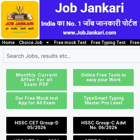
Home
Choice Job
Free mock Test
Free Typing Test
Free
10th/ 12th pass job
Bank Job
Clerk / Steno Jo
I
Monthly Current
Online Free Tools to
Affair for all
easy your Work
Exam PDF
Our Free Mock test
TypeSmart Typing
App for All Exam
Master Pro Level
HSSC CET Group-D
HSSC Group-C Advt
05/2026
No. 06/2026