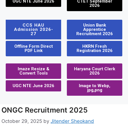
UGC NTE June 2026
CTET September
2026
CCS HAU
Union Bank
Admission 2026-
Apprentice
27
Recruitment 2026
Offline Form Direct
HKRN Fresh
PDF Link
Registration 2026
Imaze Resize &
Haryana Court Clerk
Convert Tools
2026
UGC NTE June 2026
Image to Webp,
jpg,png
ONGC Recruitment 2025
October 29, 2025
by
Jitender Sheokand