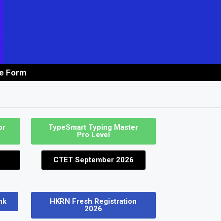
ne Form
 Job
or
TypeSmart Typing Master
Pro Level
CTET September 2026
nk
HKRN Fresh Registration
2026