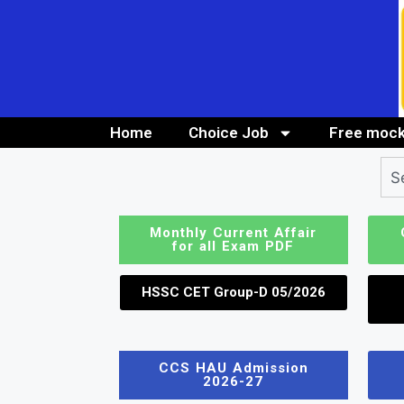
Home
Choice Job
Free mock
10th/ 12th pass job
Bank Job
Monthly Current Affair
for all Exam PDF
HSSC CET Group-D 05/2026
CCS HAU Admission
2026-27