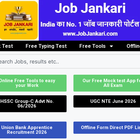
 Test
Free Typing Test
Free Tools
Offli
Clerk / Steno Job
Graduate/PG Pass Job
Image to PDF Convert
ITI / Diploma
Online Free Tools to easy
Our Free Mock test App f
your Work
All Exam
HSSC Group-C Advt No.
UGC NTE June 2026
06/2026
Union Bank Apprentice
Offline Form Direct PDF Li
Recruitment 2026