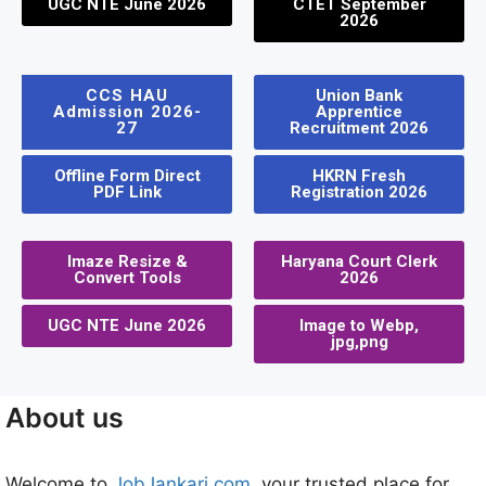
UGC NTE June 2026
CTET September
2026
CCS HAU
Union Bank
Admission 2026-
Apprentice
27
Recruitment 2026
Offline Form Direct
HKRN Fresh
PDF Link
Registration 2026
Imaze Resize &
Haryana Court Clerk
Convert Tools
2026
UGC NTE June 2026
Image to Webp,
jpg,png
About us
Welcome to
JobJankari.com
, your trusted place for