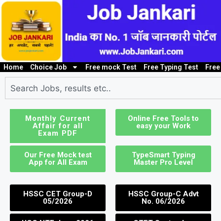
Home
Choice Job
Free mock Test
Free Typing Test
Free
10th/ 12th pass job
Bank Job
Clerk / Steno Jo
I
Monthly Current
Online Free Tools to
Affair for all
easy your Work
Exam PDF
Our Free Mock test
TypeSmart Typing
App for All Exam
Master Pro Level
HSSC CET Group-D
HSSC Group-C Advt
05/2026
No. 06/2026