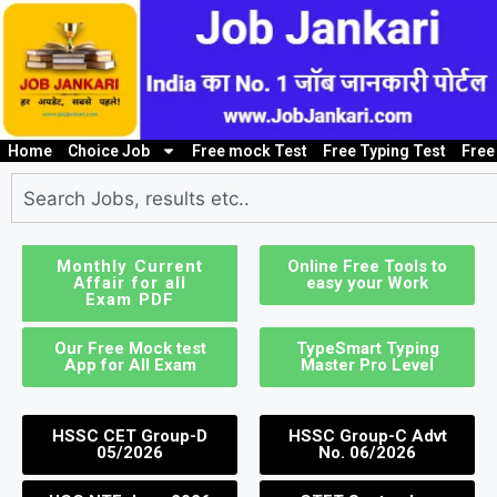
Home
Choice Job
Free mock Test
Free Typing Test
Free
10th/ 12th pass job
Bank Job
Clerk / Steno Jo
I
Monthly Current
Online Free Tools to
Affair for all
easy your Work
Exam PDF
Our Free Mock test
TypeSmart Typing
App for All Exam
Master Pro Level
HSSC CET Group-D
HSSC Group-C Advt
05/2026
No. 06/2026