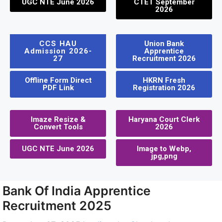
UGC NTE June 2026
CTET September
2026
CCS HAU
Union Bank
Admission 2026-
Apprentice
27
Recruitment 2026
Offline Form Direct
HKRN Fresh
PDF Link
Registration 2026
Imaze Resize &
Haryana Court Clerk
Convert Tools
2026
UGC NTE June 2026
Image to Webp,
jpg,png
Bank Of India Apprentice
Recruitment 2025