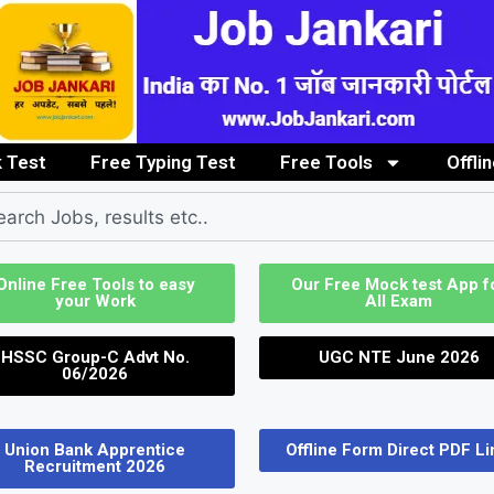
 Test
Free Typing Test
Free Tools
Offli
Clerk / Steno Job
Graduate/PG Pass Job
Image to PDF Convert
ITI / Diploma
Online Free Tools to easy
Our Free Mock test App f
your Work
All Exam
HSSC Group-C Advt No.
UGC NTE June 2026
06/2026
Union Bank Apprentice
Offline Form Direct PDF Li
Recruitment 2026