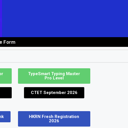
ne Form
 Job
or
TypeSmart Typing Master
Pro Level
CTET September 2026
nk
HKRN Fresh Registration
2026