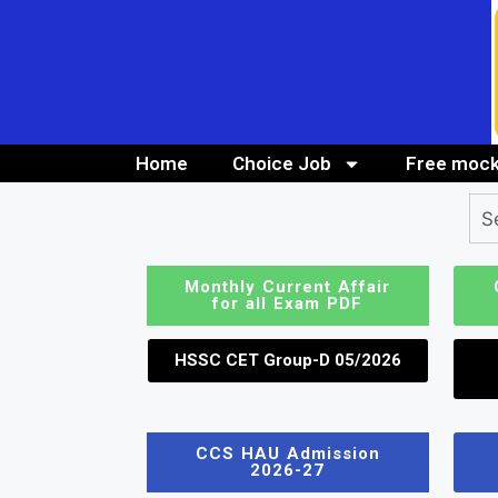
Home
Choice Job
Free mock
10th/ 12th pass job
Bank Job
Monthly Current Affair
for all Exam PDF
HSSC CET Group-D 05/2026
CCS HAU Admission
2026-27