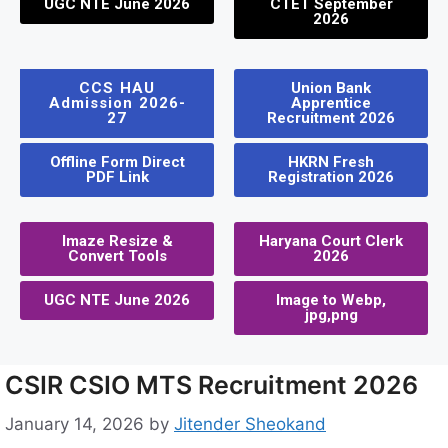
UGC NTE June 2026
CTET September
2026
CCS HAU
Union Bank
Admission 2026-
Apprentice
27
Recruitment 2026
Offline Form Direct
HKRN Fresh
PDF Link
Registration 2026
Imaze Resize &
Haryana Court Clerk
Convert Tools
2026
UGC NTE June 2026
Image to Webp,
jpg,png
CSIR CSIO MTS Recruitment 2026
January 14, 2026
by
Jitender Sheokand