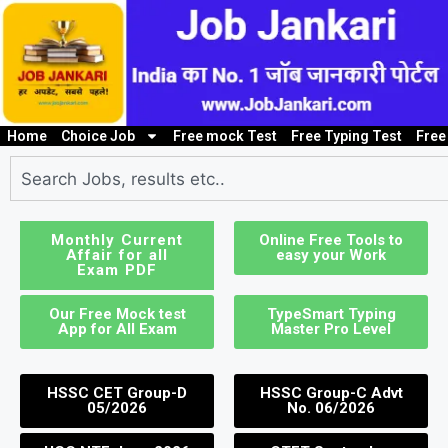
Home
Choice Job
Free mock Test
Free Typing Test
Free
10th/ 12th pass job
Bank Job
Clerk / Steno Jo
I
Monthly Current
Online Free Tools to
Affair for all
easy your Work
Exam PDF
Our Free Mock test
TypeSmart Typing
App for All Exam
Master Pro Level
HSSC CET Group-D
HSSC Group-C Advt
05/2026
No. 06/2026