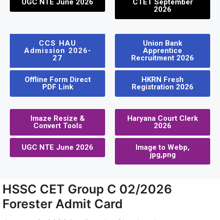
UGC NTE June 2026
CTET September
2026
CCS HAU
Union Bank
Admission 2026-
Apprentice
27
Recruitment 2026
Offline Form Direct
HKRN Fresh
PDF Link
Registration 2026
Imaze Resize &
Haryana Court Clerk
Convert Tools
2026
UGC NTE June 2026
Image to Webp,
jpg,png
HSSC CET Group C 02/2026
Forester Admit Card