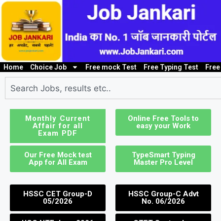
Home
Choice Job
Free mock Test
Free Typing Test
Free
10th/ 12th pass job
Bank Job
Clerk / Steno Jo
I
Monthly Current
Online Free Tools to
Affair for all
easy your Work
Exam PDF
Our Free Mock test
TypeSmart Typing
App for All Exam
Master Pro Level
HSSC CET Group-D
HSSC Group-C Advt
05/2026
No. 06/2026