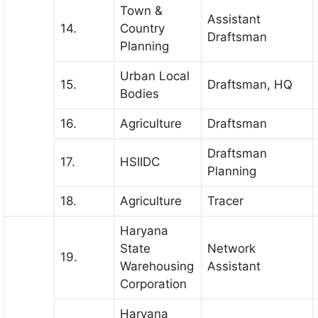
Town &
Assistant
14.
Country
Draftsman
Planning
Urban Local
15.
Draftsman, HQ
Bodies
16.
Agriculture
Draftsman
Draftsman
17.
HSIIDC
Planning
18.
Agriculture
Tracer
Haryana
State
Network
19.
Warehousing
Assistant
Corporation
Haryana