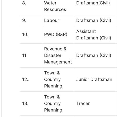
8.
Water
Draftsman(Civil)
Resources
9.
Labour
Draftsman (Civil)
Assistant
10.
PWD (B&R)
Draftsman (Civil)
Revenue &
11
Disaster
Draftsman (Civil)
Management
Town &
12..
Country
Junior Draftsman
Planning
Town &
13.
Country
Tracer
Planning