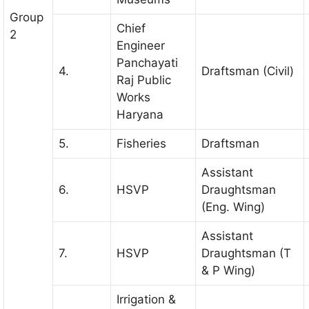
Group
Chief
2
Engineer
Panchayati
4.
Draftsman (Civil)
Raj Public
Works
Haryana
5.
Fisheries
Draftsman
Assistant
6.
HSVP
Draughtsman
(Eng. Wing)
Assistant
7.
HSVP
Draughtsman (T
& P Wing)
Irrigation &