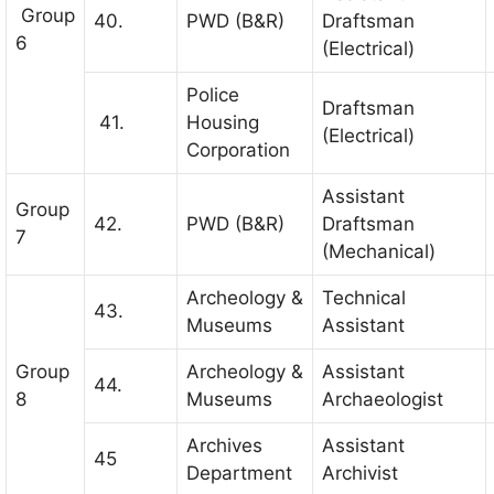
Group
40.
PWD (B&R)
Draftsman
6
(Electrical)
Police
Draftsman
41.
Housing
(Electrical)
Corporation
Assistant
Group
42.
PWD (B&R)
Draftsman
7
(Mechanical)
Archeology &
Technical
43.
Museums
Assistant
Group
Archeology &
Assistant
44.
8
Museums
Archaeologist
Archives
Assistant
45
Department
Archivist