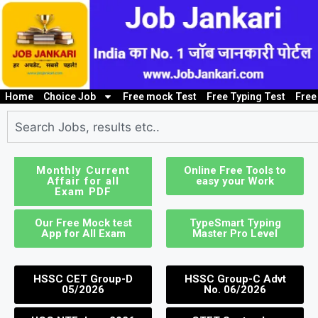
Home
Choice Job
Free mock Test
Free Typing Test
Free
10th/ 12th pass job
Bank Job
Clerk / Steno Jo
I
Monthly Current
Online Free Tools to
Affair for all
easy your Work
Exam PDF
Our Free Mock test
TypeSmart Typing
App for All Exam
Master Pro Level
HSSC CET Group-D
HSSC Group-C Advt
05/2026
No. 06/2026