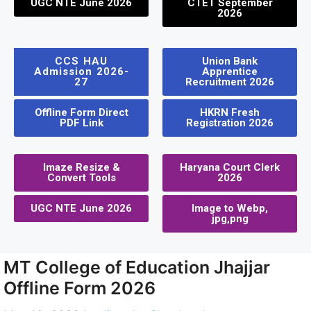
UGC NTE June 2026
CTET September
2026
CCS HAU
Union Bank
Admission 2026-
Apprentice
27
Recruitment 2026
Offline Form Direct
HKRN Fresh
PDF Link
Registration 2026
Imaze Resize &
Haryana Court Clerk
Convert Tools
2026
UGC NTE June 2026
Image to Webp,
jpg,png
MT College of Education Jhajjar
Offline Form 2026