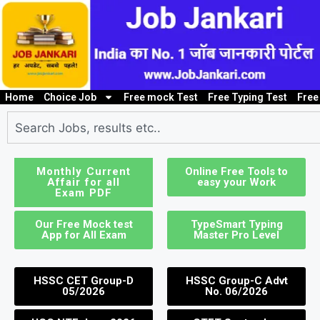
Home
Choice Job
Free mock Test
Free Typing Test
Free
10th/ 12th pass job
Bank Job
Clerk / Steno Jo
I
Monthly Current
Online Free Tools to
Affair for all
easy your Work
Exam PDF
Our Free Mock test
TypeSmart Typing
App for All Exam
Master Pro Level
HSSC CET Group-D
HSSC Group-C Advt
05/2026
No. 06/2026