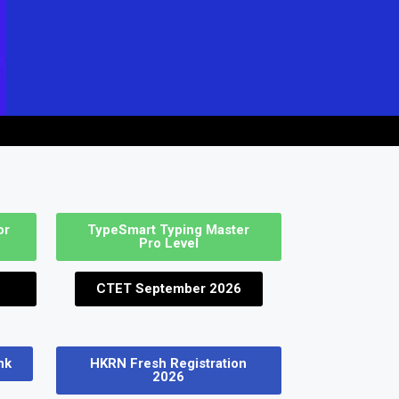
 Job
or
TypeSmart Typing Master
Pro Level
CTET September 2026
nk
HKRN Fresh Registration
2026