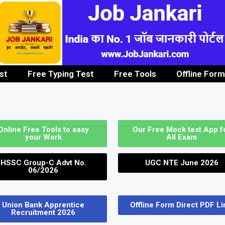
st
Free Typing Test
Free Tools
Offline Form
Clerk / Steno Job
Graduate/PG Pass Job
Image to PDF Convert
ITI / Diploma
Online Free Tools to easy
Our Free Mock test App f
your Work
All Exam
HSSC Group-C Advt No.
UGC NTE June 2026
06/2026
Union Bank Apprentice
Offline Form Direct PDF Li
Recruitment 2026