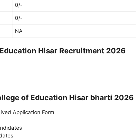
0/-
0/-
NA
f Education Hisar Recruitment 2026
llege of Education Hisar bharti 2026
ived Application Form
andidates
idates