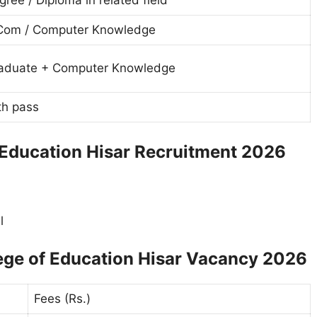
gree / Diploma in related field
Com / Computer Knowledge
aduate + Computer Knowledge
th pass
f Education Hisar Recruitment 2026
l
lege of Education Hisar Vacancy 2026
Fees (Rs.)