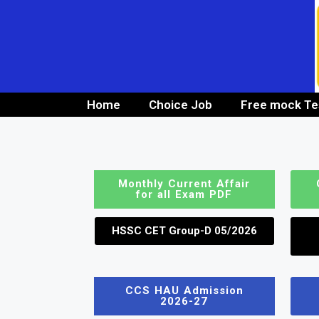
Home
Choice Job
Free mock Te
10th/ 12th pass job
Bank Job
Monthly Current Affair
for all Exam PDF
HSSC CET Group-D 05/2026
CCS HAU Admission
2026-27