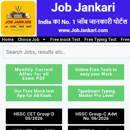
Home
Choice Job
Free mock Test
Free Typing Test
Free
10th/ 12th pass job
Bank Job
Clerk / Steno Jo
I
Monthly Current
Online Free Tools to
Affair for all
easy your Work
Exam PDF
Our Free Mock test
TypeSmart Typing
App for All Exam
Master Pro Level
HSSC CET Group-D
HSSC Group-C Advt
05/2026
No. 06/2026