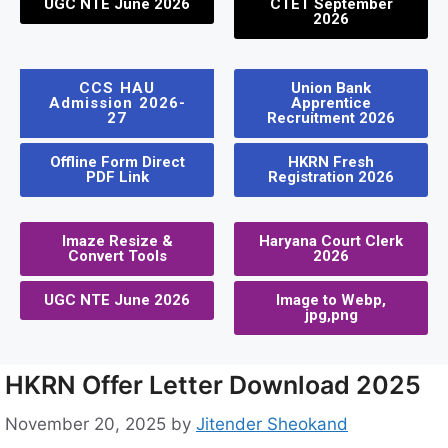
UGC NTE June 2026
CTET September
2026
CCS HAU
Union Bank
Admission 2026-
Apprentice
27
Recruitment 2026
Offline Form Direct
HKRN Fresh
PDF Link
Registration 2026
Imaze Resize &
Haryana Court Clerk
Convert Tools
2026
UGC NTE June 2026
Image to Webp,
jpg,png
HKRN Offer Letter Download 2025
November 20, 2025
by
Jitender Sheokand