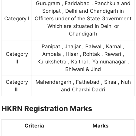
Gurugram , Faridabad , Panchkula and
Sonipat , Delhi and Chandigarh in
Category I
Officers under of the State Government
Which are situated in Delhi or
Chandigarh
Panipat , Jhajjar , Palwal , Karnal ,
Category
Ambala , Hisar , Rohtak , Rewari ,
II
Kurukshetra , Kaithal , Yamunanagar ,
Bhiwani & Jind
Category
Mahendergarh , Fathebad , Sirsa , Nuh
III
and Charkhi Dadri
HKRN Registration Marks
Criteria
Marks