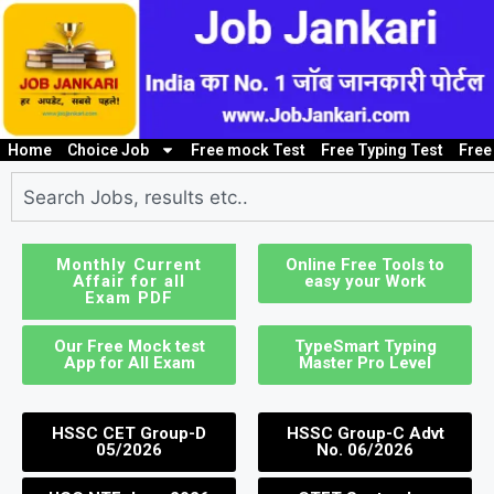
Home
Choice Job
Free mock Test
Free Typing Test
Free
10th/ 12th pass job
Bank Job
Clerk / Steno Jo
I
Monthly Current
Online Free Tools to
Affair for all
easy your Work
Exam PDF
Our Free Mock test
TypeSmart Typing
App for All Exam
Master Pro Level
HSSC CET Group-D
HSSC Group-C Advt
05/2026
No. 06/2026