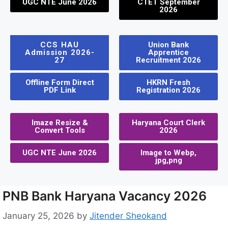
UGC NTE June 2026
CTET September
2026
CCS HAU
Union Bank
Admission 2026-
Apprentice
27
Recruitment 2026
Offline Form Direct
HKRN Fresh
PDF Link
Registration 2026
Imaze Resize &
Haryana Court Clerk
Convert Tools
2026
UGC NTE June 2026
Image to Webp,
jpg,png
PNB Bank Haryana Vacancy 2026
January 25, 2026
by
Jitender Sheokand