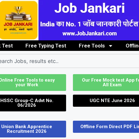
 Test
Free Typing Test
Free Tools
Offli
Clerk / Steno Job
Graduate/PG Pass Job
Image to PDF Convert
ITI / Diploma
Online Free Tools to easy
Our Free Mock test App f
your Work
All Exam
HSSC Group-C Advt No.
UGC NTE June 2026
06/2026
Union Bank Apprentice
Offline Form Direct PDF Li
Recruitment 2026