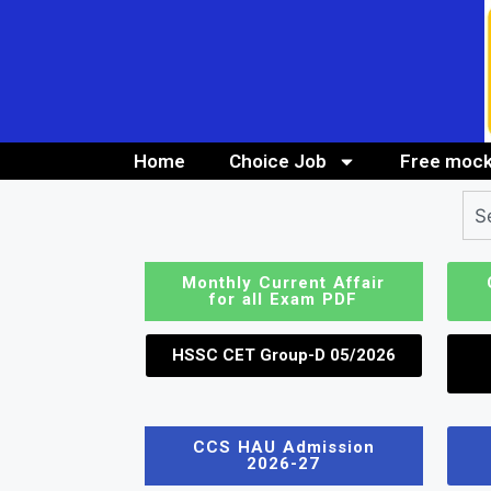
Home
Choice Job
Free mock
10th/ 12th pass job
Bank Job
Monthly Current Affair
for all Exam PDF
HSSC CET Group-D 05/2026
CCS HAU Admission
2026-27