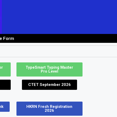
ne Form
 Job
or
TypeSmart Typing Master
Pro Level
CTET September 2026
nk
HKRN Fresh Registration
2026