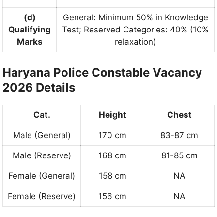
(d)
General: Minimum 50% in Knowledge
Qualifying
Test; Reserved Categories: 40% (10%
Marks
relaxation)
Haryana Police Constable Vacancy
2026 Details
Cat.
Height
Chest
Male (General)
170 cm
83-87 cm
Male (Reserve)
168 cm
81-85 cm
Female (General)
158 cm
NA
Female (Reserve)
156 cm
NA