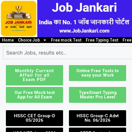
Home
Choice Job
Free mock Test
Free Typing Test
Free
10th/ 12th pass job
Bank Job
Clerk / Steno Jo
I
Monthly Current
Online Free Tools to
Affair for all
easy your Work
Exam PDF
Our Free Mock test
TypeSmart Typing
App for All Exam
Master Pro Level
HSSC CET Group-D
HSSC Group-C Advt
05/2026
No. 06/2026