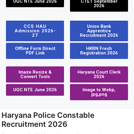
UGC NTE June 2026
CTET September
2026
CCS HAU
Union Bank
Admission 2026-
Apprentice
27
Recruitment 2026
Offline Form Direct
HKRN Fresh
PDF Link
Registration 2026
Imaze Resize &
Haryana Court Clerk
Convert Tools
2026
UGC NTE June 2026
Image to Webp,
jpg,png
Haryana Police Constable
Recruitment 2026