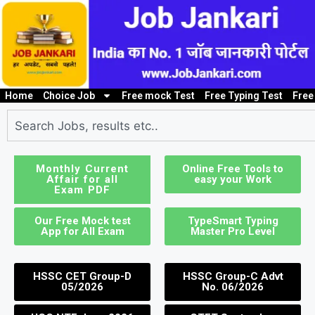
Home
Choice Job
Free mock Test
Free Typing Test
Free
10th/ 12th pass job
Bank Job
Clerk / Steno Jo
I
Monthly Current
Online Free Tools to
Affair for all
easy your Work
Exam PDF
Our Free Mock test
TypeSmart Typing
App for All Exam
Master Pro Level
HSSC CET Group-D
HSSC Group-C Advt
05/2026
No. 06/2026