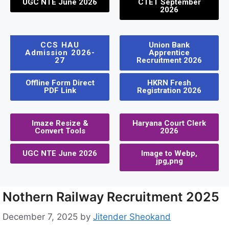
UGC NTE June 2026
CTET September
2026
CCS HAU
Union Bank
Admission 2026-
Apprentice
27
Recruitment 2026
Offline Form Direct
HKRN Fresh
PDF Link
Registration 2026
Imaze Resize &
Haryana Court Clerk
Convert Tools
2026
UGC NTE June 2026
Image to Webp,
jpg,png
Nothern Railway Recruitment 2025
December 7, 2025
by
Jitender Sheokand