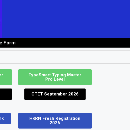
ne Form
 Job
or
TypeSmart Typing Master
Pro Level
CTET September 2026
nk
HKRN Fresh Registration
2026