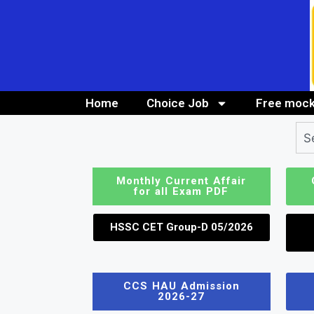
Home
Choice Job
Free mock
10th/ 12th pass job
Bank Job
Monthly Current Affair
for all Exam PDF
HSSC CET Group-D 05/2026
CCS HAU Admission
2026-27