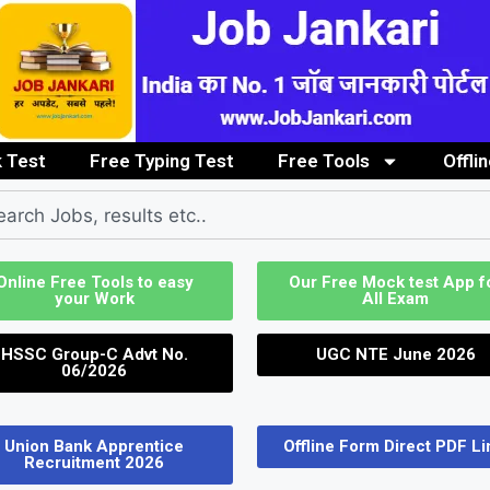
 Test
Free Typing Test
Free Tools
Offli
Clerk / Steno Job
Graduate/PG Pass Job
Image to PDF Convert
ITI / Diploma
Online Free Tools to easy
Our Free Mock test App f
your Work
All Exam
HSSC Group-C Advt No.
UGC NTE June 2026
06/2026
Union Bank Apprentice
Offline Form Direct PDF Li
Recruitment 2026